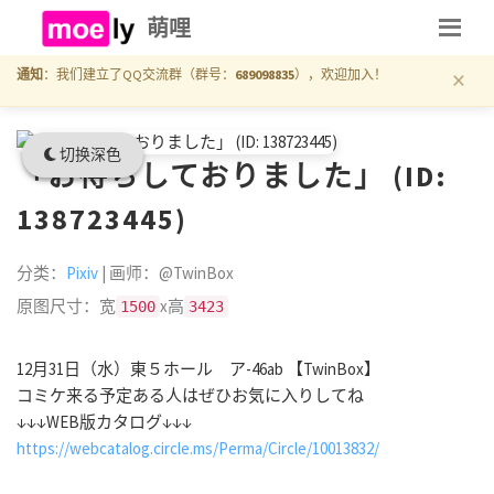
萌哩
×
通知
：我们建立了QQ交流群（群号：
689098835
），欢迎加入！
切换深色
「お待ちしておりました」 (ID:
138723445)
分类：
Pixiv
| 画师：@TwinBox
原图尺寸：宽
x高
1500
3423
12月31日（水）東５ホール ア-46ab 【TwinBox】
コミケ来る予定ある人はぜひお気に入りしてね
↓↓↓WEB版カタログ↓↓↓
https://webcatalog.circle.ms/Perma/Circle/10013832/