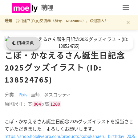
萌哩
×
通知
：我们建立了QQ交流群（群号：
689098835
），欢迎加入！
切换深色
こぼ・かなえるさん誕生日記念
2025グッズイラスト (ID:
138524765)
分类：
Pixiv
| 画师：@スコッティ
原图尺寸：宽
x高
804
1200
こぼ・かなえるさん誕生日記念2025グッズイラストを担当させ
ていただきました。よろしくお願いします。
https://shop.hololivepro.com/products/kobokanaeru_birthday_2025