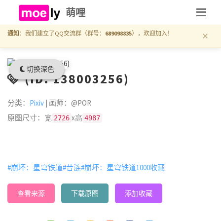
萌哩
×
通知
：我们建立了QQ交流群（群号：
689098835
），欢迎加入！
切换深色
🩷 (ID: 138003256)
分类：
Pixiv
| 画师：@POR
原图尺寸：宽
x高
2726
4987
#崩坏：星穹铁道
#昔涟
#崩坏：星穹铁道1000收藏
查看来源
下载原图
添加收藏