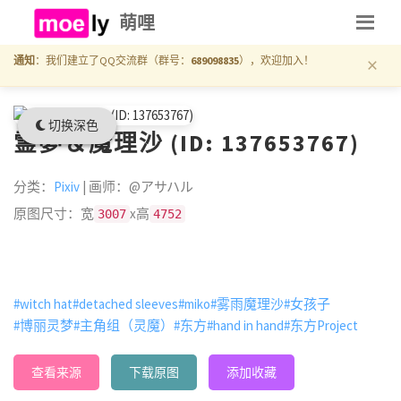
萌哩
×
通知
：我们建立了QQ交流群（群号：
689098835
），欢迎加入！
切换深色
霊夢＆魔理沙 (ID: 137653767)
分类：
Pixiv
| 画师：@アサハル
原图尺寸：宽
x高
3007
4752
#witch hat
#detached sleeves
#miko
#雾雨魔理沙
#女孩子
#博丽灵梦
#主角组（灵魔）
#东方
#hand in hand
#东方Project
查看来源
下载原图
添加收藏