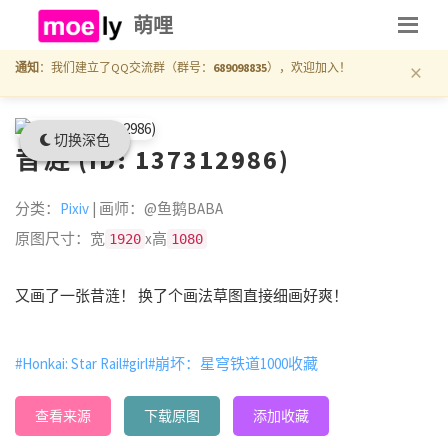
萌哩
×
通知
：我们建立了QQ交流群（群号：
689098835
），欢迎加入！
切换深色
昔涟 (ID: 137312986)
分类：
Pixiv
| 画师：@鱼鹅BABA
原图尺寸：宽
x高
1920
1080
又画了一张昔涟！ 换了个画法草图直接细画好爽！
#Honkai: Star Rail
#girl
#崩坏：星穹铁道1000收藏
查看来源
下载原图
添加收藏