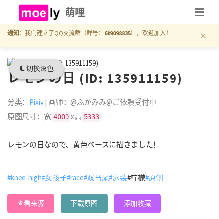
萌哩
×
通知
：我们建立了QQ交流群（群号：
689098835
），欢迎加入！
切换深色
レモンの日 (ID: 135911159)
分类：
Pixiv
| 画师：@ふかみみ@ご依頼受付中
原图尺寸：宽
x高
4000
5333
レモンの日なので、黄色ベースに描きました！
#knee-high
#女孩子
#race
#双马尾
#泳装
#柠檬
#原创
查看来源
下载原图
添加收藏