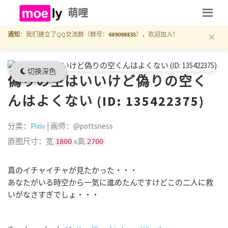
萌哩
×
通知
：我们建立了QQ交流群（群号：
689098835
），欢迎加入！
切换深色
偽りの空はいいけど偽りの空く
んはよくない (ID: 135422375)
分类：
Pixiv
| 画师：@pottsness
原图尺寸：宽
x高
1800
2700
真のイチャイチャが見たかった・・・
あなたがいる時空から一気に進めたんですけどこの二人に救
いがなさすぎでしょ・・・