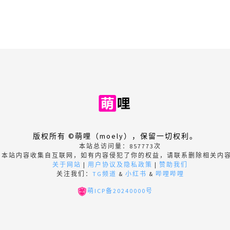
版权所有 ©萌哩（moely），保留一切权利。
本站总访问量：
857773
次
本站内容收集自互联网，如有内容侵犯了你的权益，请联系删除相关内
关于网站
|
用户协议及隐私政策
|
赞助我们
关注我们：
TG频道
&
小红书
&
哔哩哔哩
萌ICP备20240000号