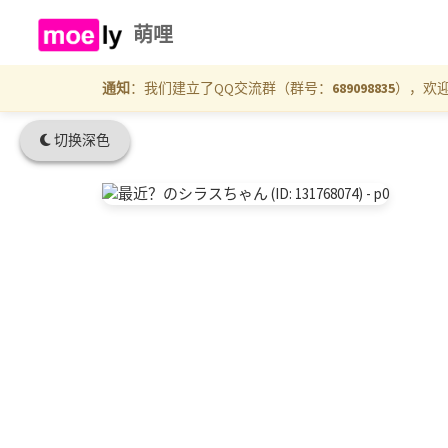
萌哩
通知
：我们建立了QQ交流群（群号：
689098835
），欢
切换深色