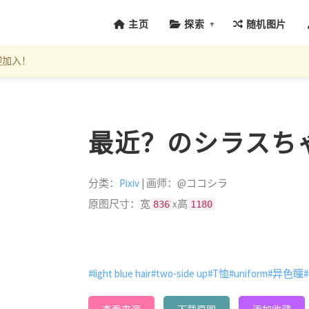
+
主页
探索
随机图片
迎加入！
最近？のシラスちゃん (
分类：
Pixiv
| 画师：@ココシラ
原图尺寸：宽
x高
836
1180
#light blue hair
#two-side up
#T恤
#uniform
#异色瞳