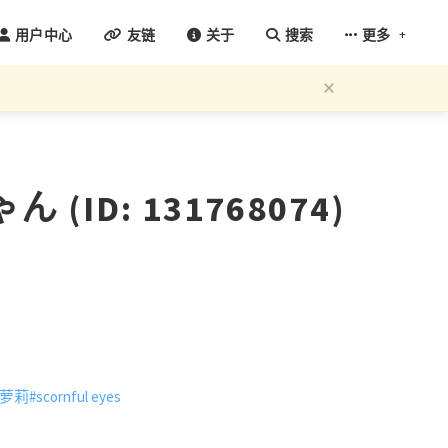
+
用户中心
友链
关于
搜索
更多
×
ID: 131768074)
#萝莉
#scornful eyes