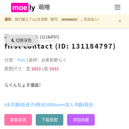
萌哩
×
通知
：我们建立了QQ交流群（群号：
689098835
），欢迎加入！
切换深色
first contact (ID: 131184797)
分类：
Pixiv
| 画师：@美和野らぐ
原图尺寸：宽
x高
1013
1433
らぐんちょす爆誕！
#水手服
#女孩子
#原创10000users加入书籤
#原创
查看来源
下载原图
添加收藏