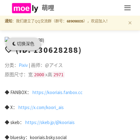
萌哩
×
通知
：我们建立了QQ交流群（群号：
689098835
），欢迎加入！
切换深色
🤍 (ID: 130628288)
分类：
Pixiv
| 画师：@アイス
原图尺寸：宽
x高
2000
2971
◆ FANBOX：
https://kooriais.fanbox.cc
◆ X：
https://x.com/koori_ais
◆ skeb：
https://skeb.jp/@kooriais
◆ bluesky：kooriais.bsky.social