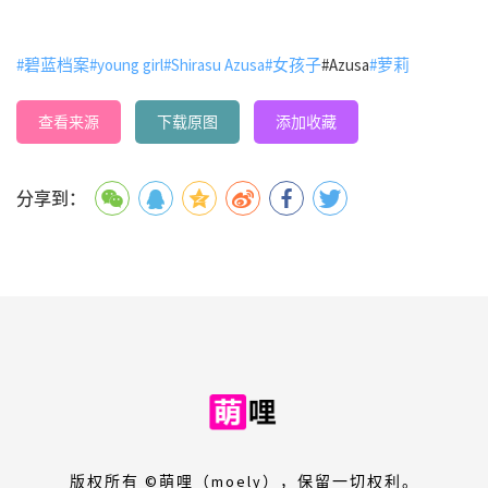
#碧蓝档案
#young girl
#Shirasu Azusa
#女孩子
#Azusa
#萝莉
查看来源
下载原图
添加收藏
分享到：
版权所有 ©萌哩（moely），保留一切权利。