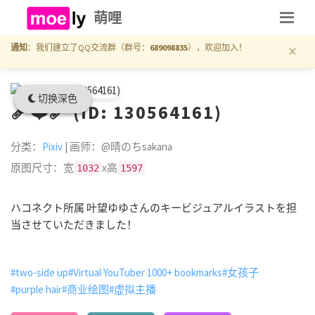
萌哩
×
通知
：我们建立了QQ交流群（群号：
689098835
），欢迎加入！
切换深色
🩹❤️‍🩹 (ID: 130564161)
分类：
Pixiv
| 画师：@晴のちsakana
原图尺寸：宽
x高
1032
1597
ハコネクト所属 叶望ゆゆさんのキービジュアルイラストを担
当させていただきました！
#two-side up
#Virtual YouTuber 1000+ bookmarks
#女孩子
#purple hair
#商业绘图
#虚拟主播