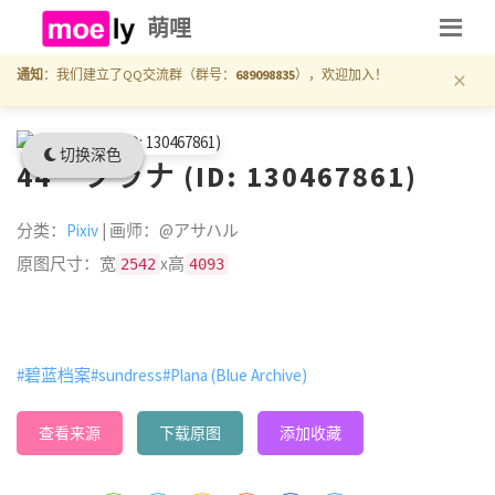
萌哩
×
通知
：我们建立了QQ交流群（群号：
689098835
），欢迎加入！
切换深色
44 プラナ (ID: 130467861)
分类：
Pixiv
| 画师：@アサハル
原图尺寸：宽
x高
2542
4093
#碧蓝档案
#sundress
#Plana (Blue Archive)
查看来源
下载原图
添加收藏