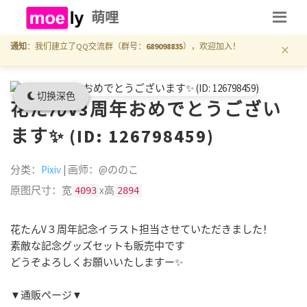
萌哩
×
通知
：我们建立了QQ交流群（群号：
689098835
），欢迎加入！
切换深色
花たんV3周年おめでとうござい
ます✨ (ID: 126798459)
分类：
Pixiv
| 画师：@ののこ
原图尺寸：宽
x高
4093
2894
花たんV３周年記念イラスト担当させていただきました！
素敵な記念グッズセットも販売中です
どうぞよろしくお願いいたしますー✨
▼通販ページ▼