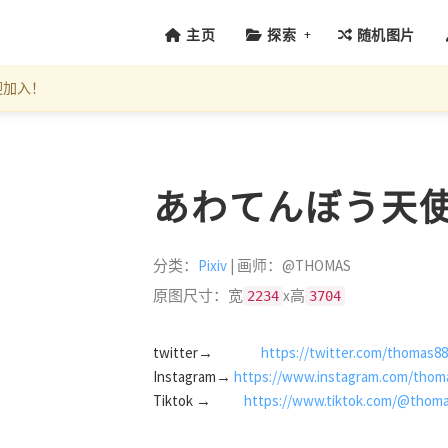
+
主页
探索
随机图片
迎加入！
あわてんぼう天使 (I
分类：
Pixiv
| 画师：@THOMAS
原图尺寸：宽
x高
2234
3704
twitter→
https://twitter.com/thomas8
Instagram→
https://www.instagram.com/thomas
Tiktok →
https://www.tiktok.com/@thoma