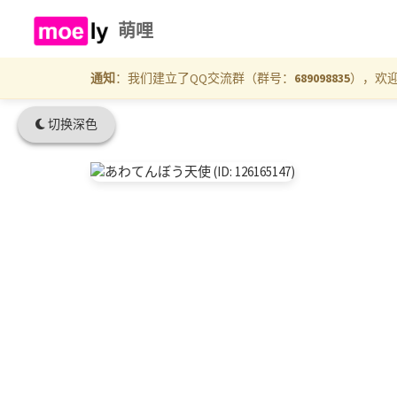
萌哩
通知
：我们建立了QQ交流群（群号：
689098835
），欢
切换深色