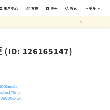
+
用户中心
友链
关于
搜索
更多
×
D: 126165147)
88000/media
illust/?hl=ja
s888000tiktok