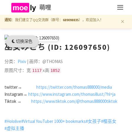
萌哩
×
通知
：我们建立了QQ交流群（群号：
689098835
），欢迎加入！
切换深色
巫女みこち (ID: 126097650)
分类：
Pixiv
| 画师：@THOMAS
原图尺寸：宽
x高
1117
1852
twitter→
https://twitter.com/thomas888000/media
Instagram→
https://www.instagram.com/thomasillust/?hl=ja
Tiktok →
https://www.tiktok.com/@thomas888000tiktok
#Hololive
#Virtual YouTuber 1000+ bookmarks
#女孩子
#樱巫女
#虚拟主播