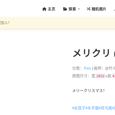
+
主页
探索
随机图片
迎加入！
メリクリ (I
分类：
Pixiv
| 画师：@代
原图尺寸：宽
x高
2832
4
メリークリスマス！
#女孩子
#水手服
#双马尾