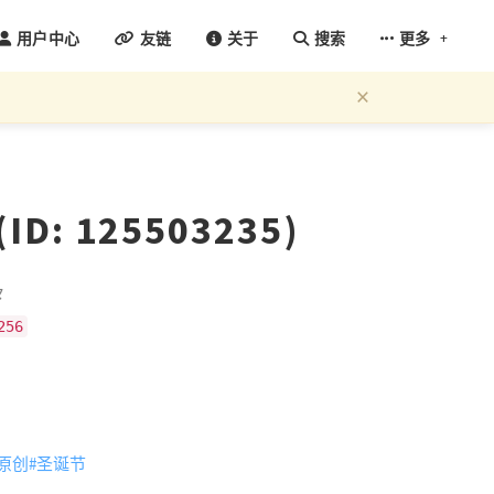
+
用户中心
友链
关于
搜索
更多
×
D: 125503235)
々
256
#原创
#圣诞节