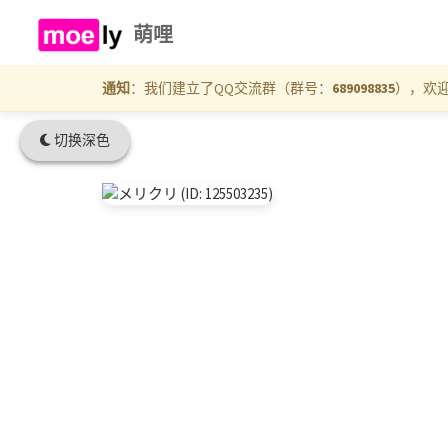
萌哩
通知
：我们建立了QQ交流群（群号：
689098835
），欢
切换深色