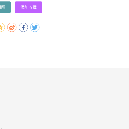
原图
添加收藏
容。