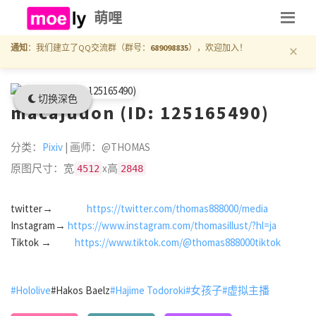
萌哩
×
通知
：我们建立了QQ交流群（群号：
689098835
），欢迎加入！
切换深色
macajudon (ID: 125165490)
分类：
Pixiv
| 画师：@THOMAS
原图尺寸：宽
x高
4512
2848
twitter→
https://twitter.com/thomas888000/media
Instagram→
https://www.instagram.com/thomasillust/?hl=ja
Tiktok →
https://www.tiktok.com/@thomas888000tiktok
#Hololive
#Hakos Baelz
#Hajime Todoroki
#女孩子
#虚拟主播