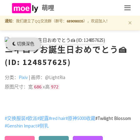
萌哩
×
通知
：我们建立了QQ交流群（群号：
689098835
），欢迎加入！
切换深色
ニィロウお誕生日おめでとう🍰
(ID: 124857625)
分类：
Pixiv
| 画师：@LightRia
原图尺寸：宽
x高
686
972
#交换服装
#欧派
#妮露
#red hair
#原神5000收藏
#Twilight Blossom
#Genshin Impact
#侧乳