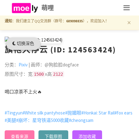
萌哩
×
通知
：我们建立了QQ交流群（群号：
689098835
），欢迎加入！
切换深色
旗袍大停云 (ID: 124563424)
分类：
Pixiv
| 画师：@狗脸脸dogface
原图尺寸：宽
x高
1500
2122
喝口凉茶不上火🔥
#Tingyun
#White silk pantyhose
#抛媚眼
#Honkai: Star Rail
#fox ears
#美腿
#崩坏：星穹铁道5000收藏
#cheongsam
查看来源
下载原图
添加收藏