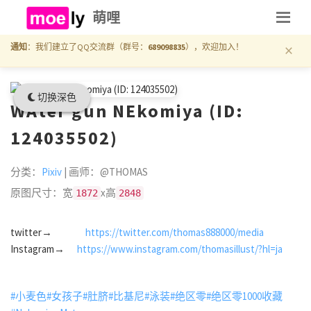
萌哩
×
通知
：我们建立了QQ交流群（群号：
689098835
），欢迎加入！
切换深色
WAter gun NEkomiya (ID:
124035502)
分类：
Pixiv
| 画师：@THOMAS
原图尺寸：宽
x高
1872
2848
twitter→
https://twitter.com/thomas888000/media
Instagram→
https://www.instagram.com/thomasillust/?hl=ja
#小麦色
#女孩子
#肚脐
#比基尼
#泳装
#绝区零
#绝区零1000收藏