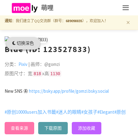
萌哩
×
通知
：我们建立了QQ交流群（群号：
689098835
），欢迎加入！
切换深色
Blue (ID: 123527833)
分类：
Pixiv
| 画师：@gomzi
原图尺寸：宽
x高
818
1130
New SNS 🦋
https://bsky.app/profile/gomzi.bsky.social
#原创10000users加入书籤
#迷人的眼睛
#女孩子
#Elegant
#原创
查看来源
下载原图
添加收藏