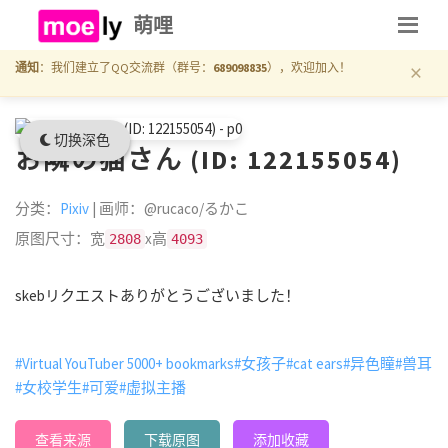
萌哩
×
通知
：我们建立了QQ交流群（群号：
689098835
），欢迎加入！
切换深色
お隣の猫さん (ID: 122155054)
分类：
Pixiv
| 画师：@rucaco/るかこ
原图尺寸：宽
x高
2808
4093
skebリクエストありがとうございました！
#Virtual YouTuber 5000+ bookmarks
#女孩子
#cat ears
#异色瞳
#兽耳
#女校学生
#可爱
#虚拟主播
查看来源
下载原图
添加收藏