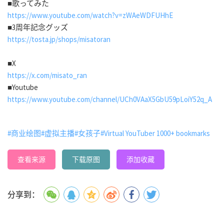
■歌ってみた
https://www.youtube.com/watch?v=zWAeWDFUHhE
■3周年記念グッズ
https://tosta.jp/shops/misatoran
■X
https://x.com/misato_ran
■Youtube
https://www.youtube.com/channel/UCh0VAaX5GbU59pLoiY52q_A
#商业绘图
#虚拟主播
#女孩子
#Virtual YouTuber 1000+ bookmarks
查看来源
下载原图
添加收藏
分享到：