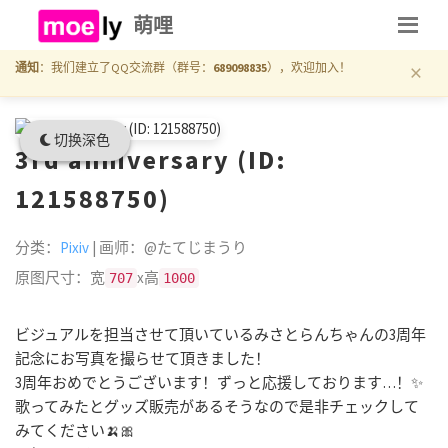
萌哩
×
通知
：我们建立了QQ交流群（群号：
689098835
），欢迎加入！
切换深色
3rd anniversary (ID:
121588750)
分类：
Pixiv
| 画师：@たてじまうり
原图尺寸：宽
x高
707
1000
ビジュアルを担当させて頂いているみさとらんちゃんの3周年
記念にお写真を撮らせて頂きました！
3周年おめでとうございます！ずっと応援しております…！✨
歌ってみたとグッズ販売があるそうなので是非チェックして
みてください🍌🎀