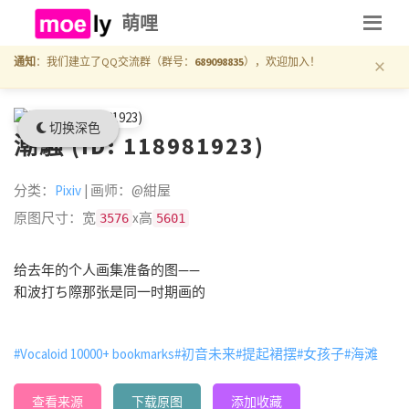
萌哩
×
通知
：我们建立了QQ交流群（群号：
689098835
），欢迎加入！
切换深色
潮騒 (ID: 118981923)
分类：
Pixiv
| 画师：@紺屋
原图尺寸：宽
x高
3576
5601
给去年的个人画集准备的图——
和波打ち際那张是同一时期画的
#Vocaloid 10000+ bookmarks
#初音未来
#提起裙摆
#女孩子
#海滩
查看来源
下载原图
添加收藏