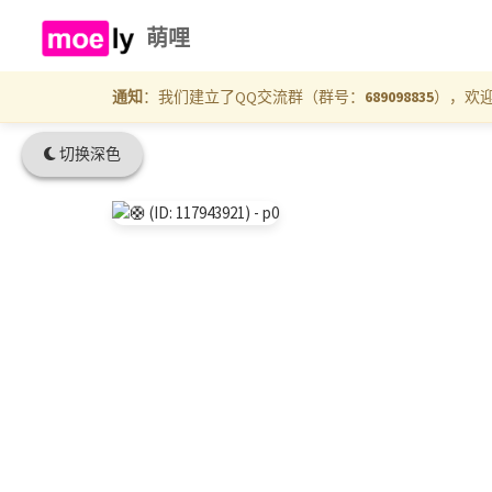
萌哩
通知
：我们建立了QQ交流群（群号：
689098835
），欢
切换深色