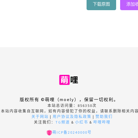
下载原图
添加
版权所有 ©萌哩（moely），保留一切权利。
本站总访问量：
856350
次
本站内容收集自互联网，如有内容侵犯了你的权益，请联系删除相关内
关于网站
|
用户协议及隐私政策
|
赞助我们
关注我们：
TG频道
&
小红书
&
哔哩哔哩
萌ICP备20240000号