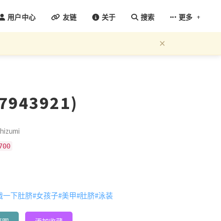
+
用户中心
友链
关于
搜索
更多
×
17943921)
izumi
700
戳一下肚脐
#女孩子
#美甲
#肚脐
#泳装