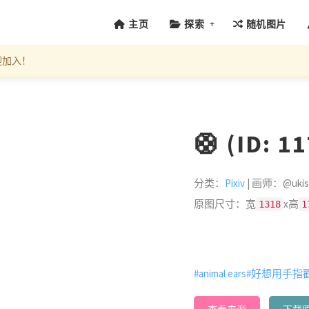
+
主页
探索
随机图片
迎加入！
🛟 (ID: 1
分类：
Pixiv
| 画师：@ukish
原图尺寸：宽
x高
1318
1
#animal ears
#好想用手指